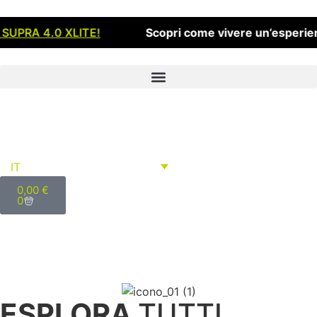
Scopri come vivere un’esperienza 100% Flebi a par
IT
0,00
€
0
ESPLORA
TUTTI